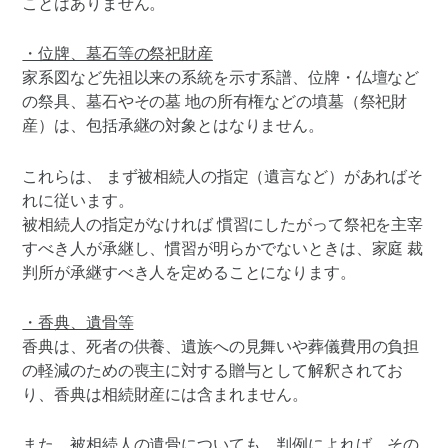
ことはありません。
・位牌、墓石等の祭祀財産
家系図など先祖以来の系統を示す系譜、位牌・仏壇など
の祭具、墓石やその墓 地の所有権などの墳墓（祭祀財
産）は、包括承継の対象とはなりません。
これらは、 まず被相続人の指定（遺言など）があればそ
れに従います。
被相続人の指定がなければ 慣習にしたがって祭祀を主宰
すべき人が承継し、慣習が明らかでないときは、家庭 裁
判所が承継すべき人を定めることになります。
・香典、遺骨等
香典は、死者の供養、遺族への見舞いや葬儀費用の負担
の軽減のための喪主に対する贈与として解釈されてお
り、香典は相続財産には含まれません。
また、被相続人の遺骨についても、判例によれば、その